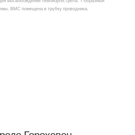
щей высвобождение левоноргестрела. Т-образный
темы. ВМС помещена в трубку проводника.
роде Гороховец