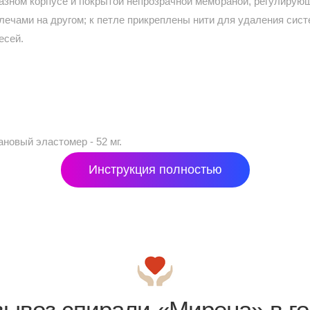
азном корпусе и покрытой непрозрачной мембраной, регулирую
плечами на другом; к петле прикреплены нити для удаления сис
есей.
овый эластомер - 52 мг.
Инструкция полностью
вывоз спирали «Мирена» в го