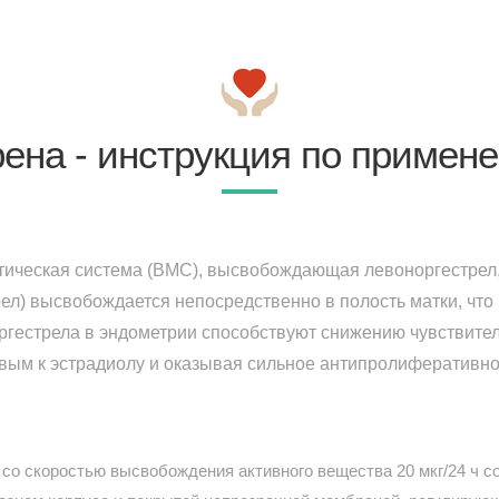
ена - инструкция по примен
ическая система (ВМС), высвобождающая левоноргестрел,
рел) высвобождается непосредственно в полость матки, что
ргестрела в эндометрии способствуют снижению чувствител
вым к эстрадиолу и оказывая сильное антипролиферативно
со скоростью высвобождения активного вещества 20 мкг/24 ч со