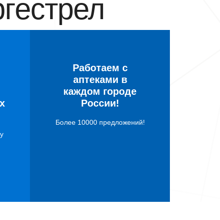
гестрел
Работаем с
аптеками в
каждом городе
х
России!
Более 10000 предложений!
у