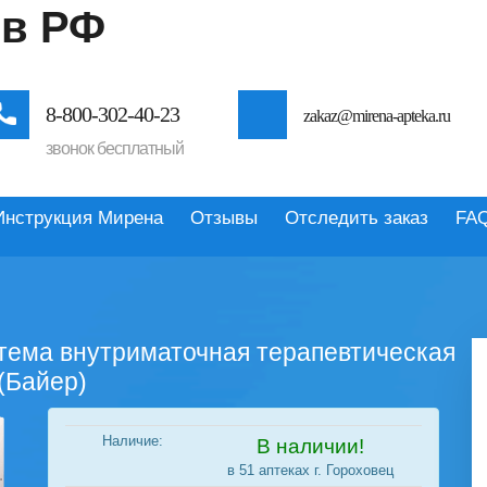
 в РФ
8-800-302-40-23
zakaz@mirena-apteka.ru
звонок бесплатный
Инструкция Мирена
Отзывы
Отследить заказ
FA
стема внутриматочная терапевтическая
 (Байер)
Наличие:
В наличии!
в 51 аптеках г. Гороховец