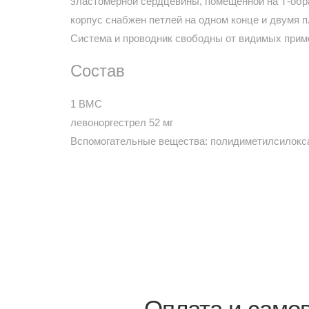
эластомерной сердцевины, помещенной на Т-обр
корпус снабжен петлей на одном конце и двумя 
Система и проводник свободны от видимых прим
Состав
1 ВМС
левоноргестрел 52 мг
Вспомогательные вещества: полидиметилсилоксан
Оплата и само