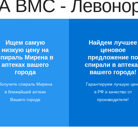
 ВМС - Левонор
Ищем самую
Найдем лучшее
низкую цену на
ценовое
спираль Мирена в
предложение по
аптеках вашего
спирали в аптека
города
вашего города!
Получите спираль Мирена
Гарантируем лучшую цен
в ближайшей аптеке
в РФ и качество от
Вашего города
производителя!