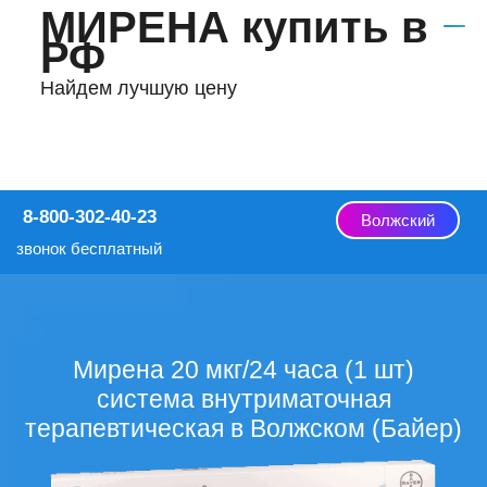
МИРЕНА купить в
РФ
Найдем лучшую цену
8-800-302-40-23
Волжский
звонок бесплатный
Мирена 20 мкг/24 часа (1 шт)
система внутриматочная
терапевтическая в Волжском (Байер)