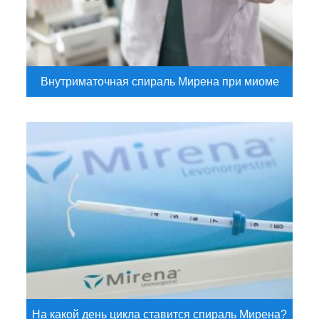
Внутриматочная спираль Мирена при миоме
На какой день цикла ставится спираль Мирена?