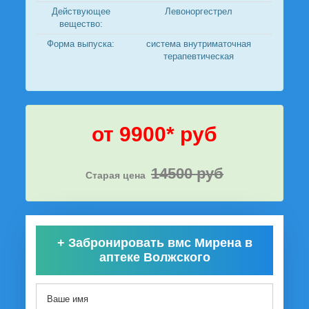
Действующее
Левоноргестрел
вещество:
Форма выпуска:
система внутриматочная
терапевтическая
от 9900* руб
14500 руб
Старая цена
+
Забронировать вмс Мирена в
аптеке Волжского