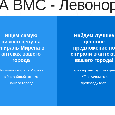
 ВМС - Левонор
Ищем самую
Найдем лучшее
низкую цену на
ценовое
спираль Мирена в
предложение по
аптеках вашего
спирали в аптека
города
вашего города!
Получите спираль Мирена
Гарантируем лучшую цен
в ближайшей аптеке
в РФ и качество от
Вашего города
производителя!