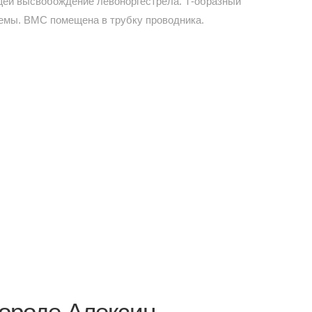
щей высвобождение левоноргестрела. Т-образный
темы. ВМС помещена в трубку проводника.
ороде Алексин