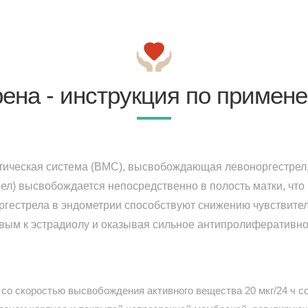
ена - инструкция по примен
ическая система (ВМС), высвобождающая левоноргестрел,
рел) высвобождается непосредственно в полость матки, что
ргестрела в эндометрии способствуют снижению чувствител
вым к эстрадиолу и оказывая сильное антипролиферативно
со скоростью высвобождения активного вещества 20 мкг/24 ч со