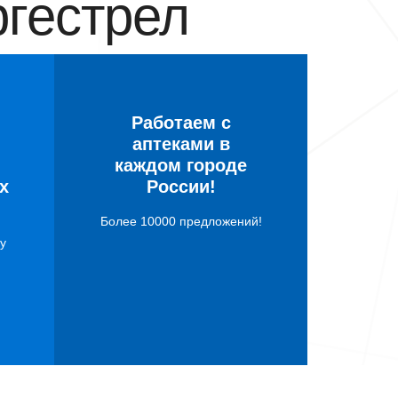
гестрел
Работаем с
аптеками в
каждом городе
х
России!
Более 10000 предложений!
у