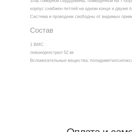
эластомерной сердцевины, помещенной на Т-обр
корпус снабжен петлей на одном конце и двумя 
Система и проводник свободны от видимых прим
Состав
1 ВМС
левоноргестрел 52 мг
Вспомогательные вещества: полидиметилсилоксан
Оплата и сам