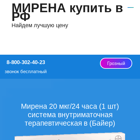
МИРЕНА купить в
РФ
Найдем лучшую цену
8-800-302-40-23
Грозный
звонок бесплатный
Мирена 20 мкг/24 часа (1 шт)
система внутриматочная
терапевтическая в (Байер)