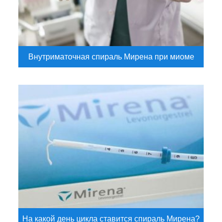
Внутриматочная спираль Мирена при миоме
На какой день цикла ставится спираль Мирена?