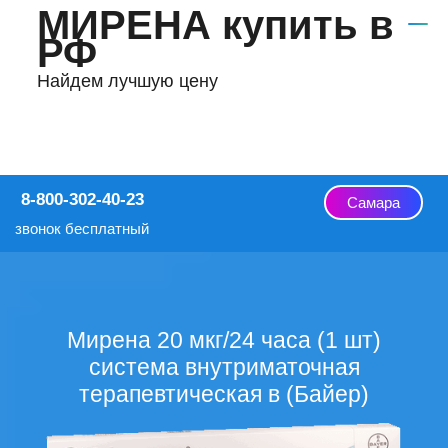
МИРЕНА купить в
РФ
Найдем лучшую цену
8-800-302-40-23
Самара
звонок бесплатный
Мирена 20 мкг/24 часа (1 шт)
система внутриматочная
терапевтическая в (Байер)