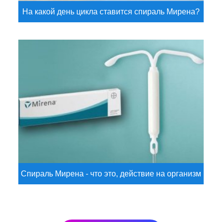
На какой день цикла ставится спираль Мирена?
Спираль Мирена - что это, действие на организм