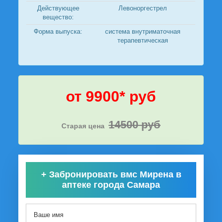
Действующее
Левоноргестрел
вещество:
Форма выпуска:
система внутриматочная
терапевтическая
от 9900* руб
14500 руб
Старая цена
+
Забронировать вмс Мирена в
аптеке города Самара