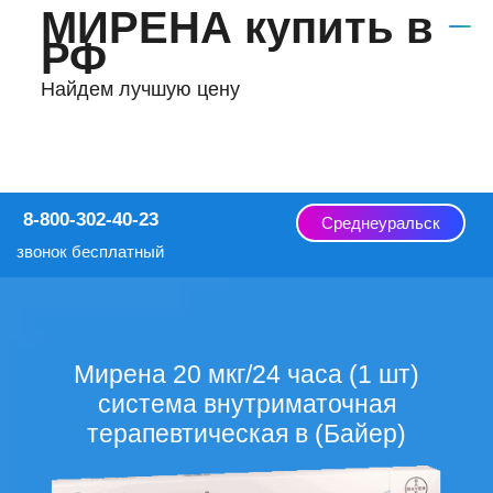
МИРЕНА купить в
РФ
Найдем лучшую цену
8-800-302-40-23
Среднеуральск
звонок бесплатный
Мирена 20 мкг/24 часа (1 шт)
система внутриматочная
терапевтическая в (Байер)