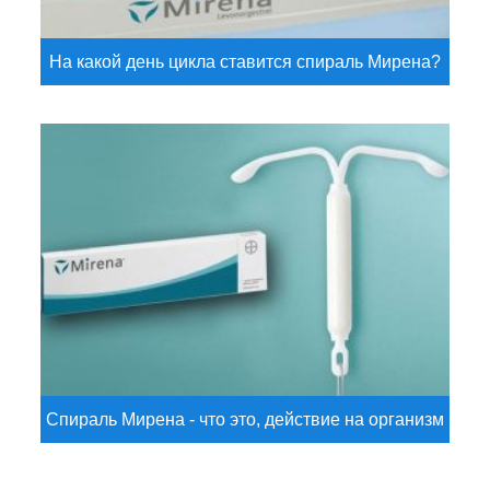
На какой день цикла ставится спираль Мирена?
Спираль Мирена - что это, действие на организм