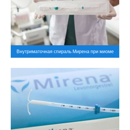
Внутриматочная спираль Мирена при миоме