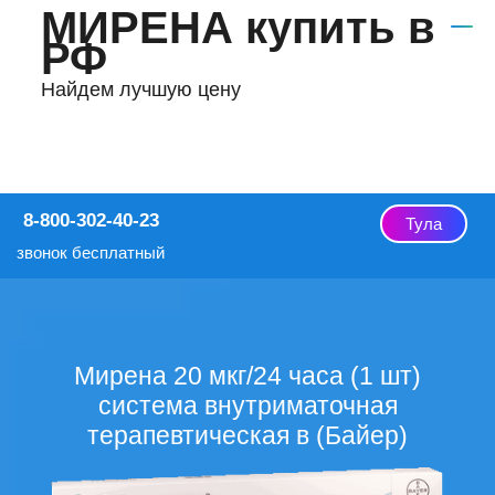
МИРЕНА купить в
РФ
Найдем лучшую цену
8-800-302-40-23
Тула
звонок бесплатный
Мирена 20 мкг/24 часа (1 шт)
система внутриматочная
терапевтическая в (Байер)