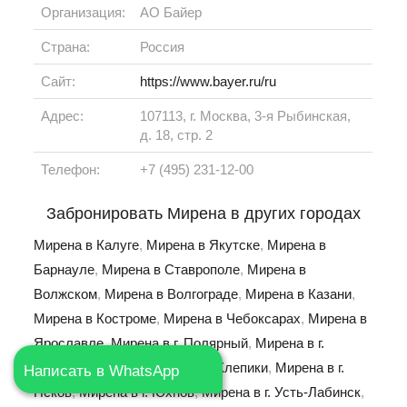
Организация:
АО Байер
Страна:
Россия
Сайт:
https://www.bayer.ru/ru
Адрес:
107113, г. Москва, 3-я Рыбинская,
д. 18, стр. 2
Телефон:
+7 (495) 231-12-00
Забронировать Мирена в других городах
Мирена в Калуге
,
Мирена в Якутске
,
Мирена в
Барнауле
,
Мирена в Ставрополе
,
Мирена в
Волжском
,
Мирена в Волгограде
,
Мирена в Казани
,
Мирена в Костроме
,
Мирена в Чебоксарах
,
Мирена в
Ярославле
,
Мирена в г. Полярный
,
Мирена в г.
Калачинск
,
Мирена в г. Спас-Клепики
,
Мирена в г.
Написать в WhatsApp
Псков
,
Мирена в г. Юхнов
,
Мирена в г. Усть-Лабинск
,