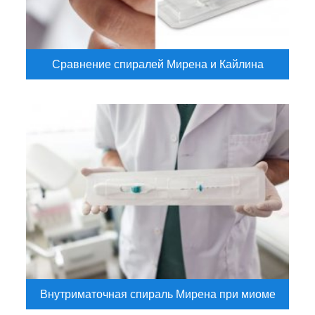
Сравнение спиралей Мирена и Кайлина
Внутриматочная спираль Мирена при миоме