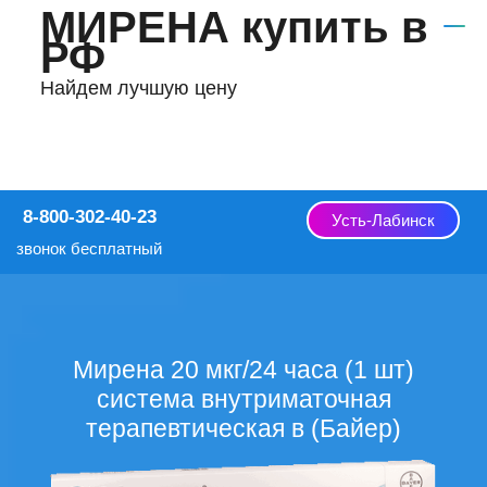
МИРЕНА купить в
РФ
Найдем лучшую цену
8-800-302-40-23
Усть-Лабинск
звонок бесплатный
Мирена 20 мкг/24 часа (1 шт)
система внутриматочная
терапевтическая в (Байер)