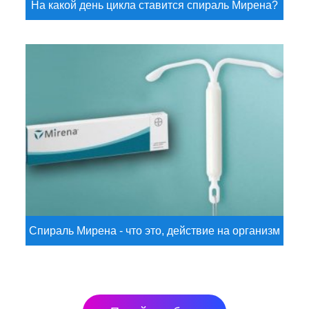
На какой день цикла ставится спираль Мирена?
Спираль Мирена - что это, действие на организм