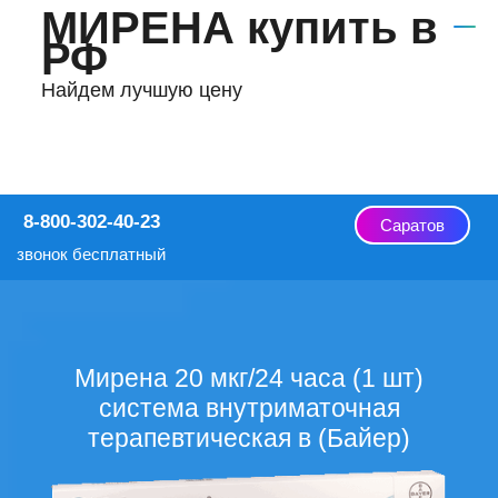
МИРЕНА купить в
РФ
Найдем лучшую цену
8-800-302-40-23
Саратов
звонок бесплатный
Мирена 20 мкг/24 часа (1 шт)
система внутриматочная
терапевтическая в (Байер)