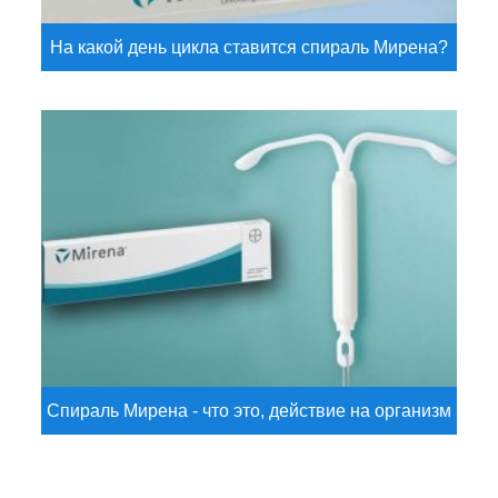
На какой день цикла ставится спираль Мирена?
Спираль Мирена - что это, действие на организм