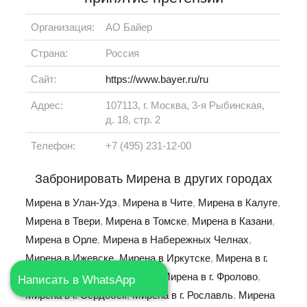
Организация:
АО Байер
Страна:
Россия
Сайт:
https://www.bayer.ru/ru
Адрес:
107113, г. Москва, 3-я Рыбинская,
д. 18, стр. 2
Телефон:
+7 (495) 231-12-00
Забронировать Мирена в других городах
Мирена в Улан-Удэ
,
Мирена в Чите
,
Мирена в Калуге
,
Мирена в Твери
,
Мирена в Томске
,
Мирена в Казани
,
Мирена в Орле
,
Мирена в Набережных Челнах
,
Мирена в Ижевске
,
Мирена в Иркутске
,
Мирена в г.
Находка
,
Мирена в г. Выкса
,
Мирена в г. Фролово
,
Написать в WhatsApp
Мирена в г. Сердобск
,
Мирена в г. Рославль
,
Мирена