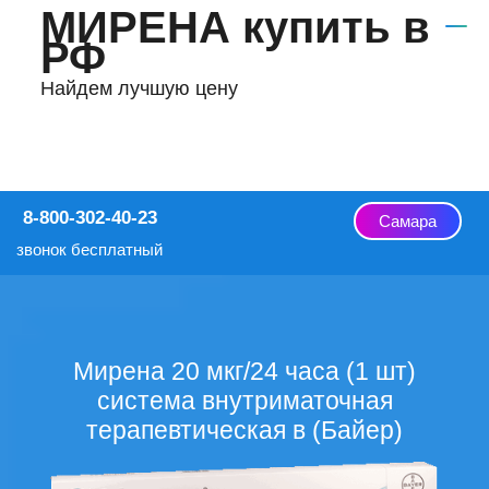
МИРЕНА купить в
РФ
Найдем лучшую цену
8-800-302-40-23
Самара
звонок бесплатный
Мирена 20 мкг/24 часа (1 шт)
система внутриматочная
терапевтическая в (Байер)