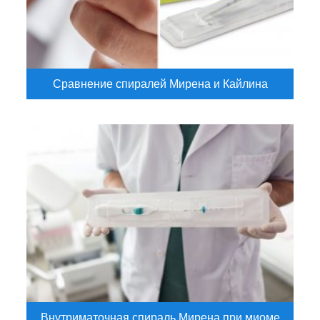
Сравнение спиралей Мирена и Кайлина
Внутриматочная спираль Мирена при миоме