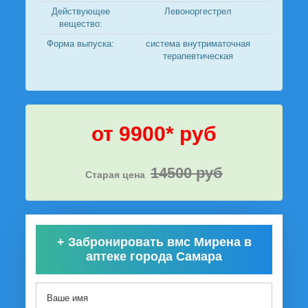
Действующее
Левоноргестрел
вещество:
Форма выпуска:
система внутриматочная
терапевтическая
от 9900* руб
14500 руб
Старая цена
+
Забронировать вмс Мирена в
аптеке города Самара