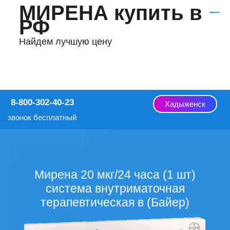
МИРЕНА купить в
РФ
Найдем лучшую цену
8-800-302-40-23
Хадыженск
звонок бесплатный
Мирена 20 мкг/24 часа (1 шт)
система внутриматочная
терапевтическая в (Байер)