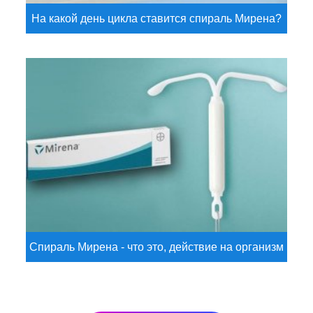
На какой день цикла ставится спираль Мирена?
Спираль Мирена - что это, действие на организм