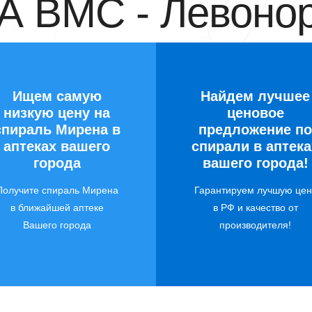
 ВМС - Левонор
Ищем самую
Найдем лучшее
низкую цену на
ценовое
спираль Мирена в
предложение по
аптеках вашего
спирали в аптека
города
вашего города!
Получите спираль Мирена
Гарантируем лучшую цен
в ближайшей аптеке
в РФ и качество от
Вашего города
производителя!