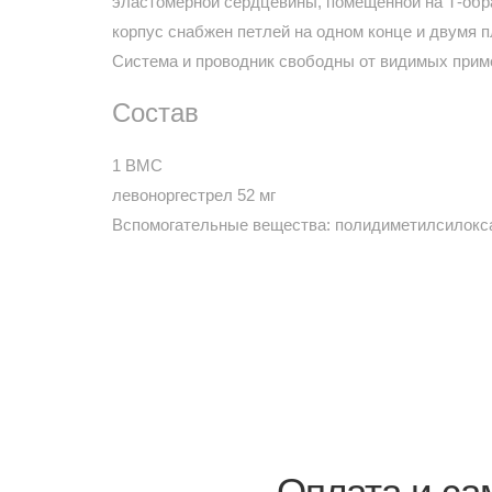
эластомерной сердцевины, помещенной на Т-обр
корпус снабжен петлей на одном конце и двумя 
Система и проводник свободны от видимых прим
Состав
1 ВМС
левоноргестрел 52 мг
Вспомогательные вещества: полидиметилсилоксан
Оплата и са