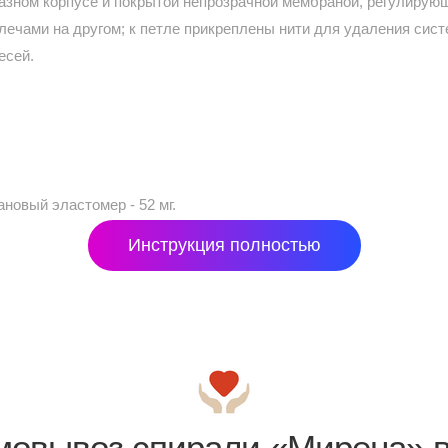
азном корпусе и покрытой непрозрачной мембраной, регулирую
плечами на другом; к петле прикреплены нити для удаления сис
есей.
овый эластомер - 52 мг.
Инструкция полностью
мовывоз спирали «Мирена» в