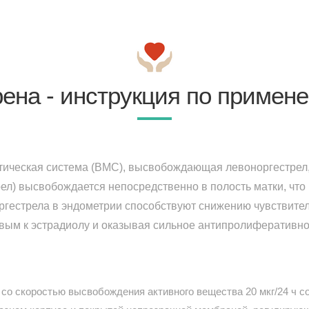
ена - инструкция по примен
ическая система (ВМС), высвобождающая левоноргестрел,
рел) высвобождается непосредственно в полость матки, что
ргестрела в эндометрии способствуют снижению чувствител
вым к эстрадиолу и оказывая сильное антипролиферативно
со скоростью высвобождения активного вещества 20 мкг/24 ч со