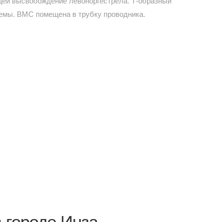
щей высвобождение левоноргестрела. Т-образный
темы. ВМС помещена в трубку проводника.
 городе Инза