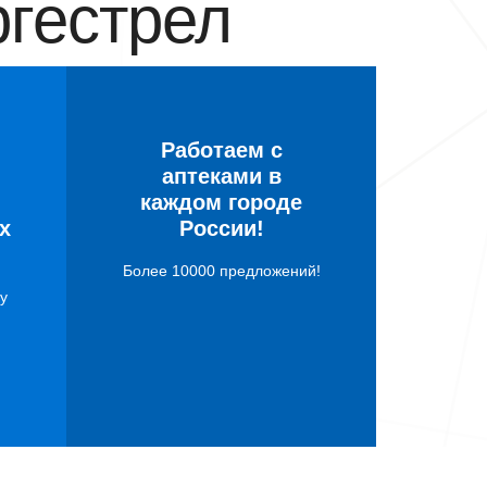
гестрел
Работаем с
аптеками в
каждом городе
х
России!
Более 10000 предложений!
у