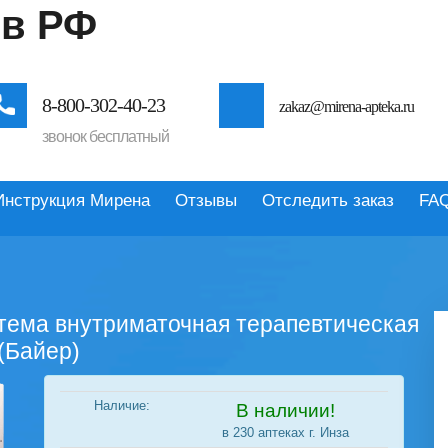
 в РФ
8-800-302-40-23
zakaz@mirena-apteka.ru
звонок бесплатный
Инструкция Мирена
Отзывы
Отследить заказ
FA
стема внутриматочная терапевтическая
 (Байер)
Наличие:
В наличии!
в 230 аптеках г. Инза