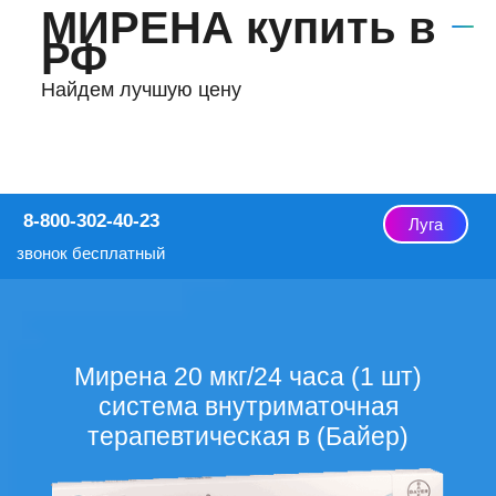
МИРЕНА купить в
РФ
Найдем лучшую цену
8-800-302-40-23
Луга
звонок бесплатный
Мирена 20 мкг/24 часа (1 шт)
система внутриматочная
терапевтическая в (Байер)