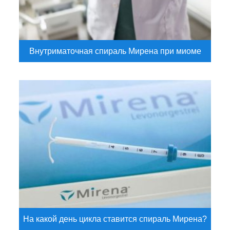
Внутриматочная спираль Мирена при миоме
На какой день цикла ставится спираль Мирена?