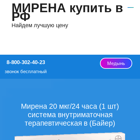
МИРЕНА купить в
РФ
Найдем лучшую цену
8-800-302-40-23
Медынь
звонок бесплатный
Мирена 20 мкг/24 часа (1 шт)
система внутриматочная
терапевтическая в (Байер)