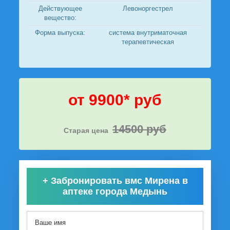
Действующее
Левоноргестрел
вещество:
Форма выпуска:
система внутриматочная
терапевтическая
от 9900* руб
14500 руб
Старая цена
+
Забронировать вмс Мирена в
аптеке города Медынь