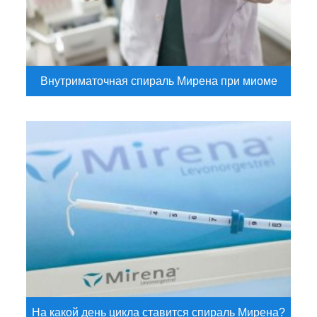
Внутриматочная спираль Мирена при миоме
На какой день цикла ставится спираль Мирена?