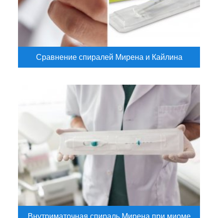
Сравнение спиралей Мирена и Кайлина
Внутриматочная спираль Мирена при миоме