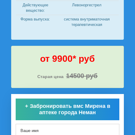
Действующее
Левоноргестрел
вещество:
Форма выпуска:
система внутриматочная
терапевтическая
от 9900* руб
14500 руб
Старая цена
+
Забронировать вмс Мирена в
аптеке города Неман