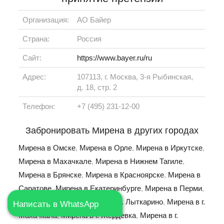
Организация:
АО Байер
Страна:
Россия
Сайт:
https://www.bayer.ru/ru
Адрес:
107113, г. Москва, 3-я Рыбинская,
д. 18, стр. 2
Телефон:
+7 (495) 231-12-00
Забронировать Мирена в других городах
Мирена в Омске
,
Мирена в Орле
,
Мирена в Иркутске
,
Мирена в Махачкале
,
Мирена в Нижнем Тагиле
,
Мирена в Брянске
,
Мирена в Красноярске
,
Мирена в
Саратове
,
Мирена в Екатеринбурге
,
Мирена в Перми
,
Мирена в г. Кимры
,
Мирена в г. Лыткарино
,
Мирена в г.
Написать в WhatsApp
Махачкала
,
Мирена в г. Жердевка
,
Мирена в г.