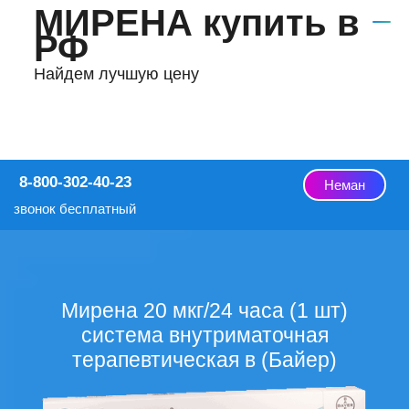
МИРЕНА купить в
РФ
Найдем лучшую цену
8-800-302-40-23
Неман
звонок бесплатный
Мирена 20 мкг/24 часа (1 шт)
система внутриматочная
терапевтическая в (Байер)