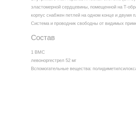
эластомерной сердцевины, помещенной на Т-обр
корпус снабжен петлей на одном конце и двумя 
Система и проводник свободны от видимых прим
Состав
1 ВМС
левоноргестрел 52 мг
Вспомогательные вещества: полидиметилсилоксан