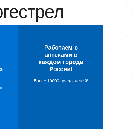
гестрел
Работаем с
аптеками в
каждом городе
х
России!
Более 10000 предложений!
у