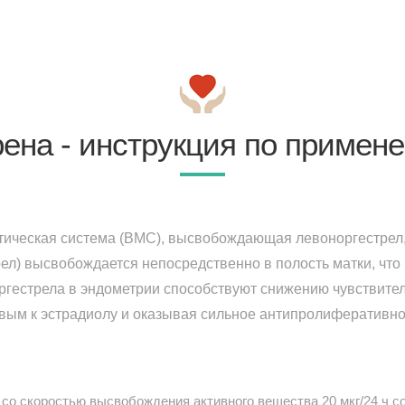
ена - инструкция по примен
ическая система (ВМС), высвобождающая левоноргестрел,
рел) высвобождается непосредственно в полость матки, что
ргестрела в эндометрии способствуют снижению чувствител
вым к эстрадиолу и оказывая сильное антипролиферативно
со скоростью высвобождения активного вещества 20 мкг/24 ч со