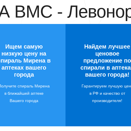
 ВМС - Левонор
Ищем самую
Найдем лучшее
низкую цену на
ценовое
спираль Мирена в
предложение по
аптеках вашего
спирали в аптека
города
вашего города!
Получите спираль Мирена
Гарантируем лучшую цен
в ближайшей аптеке
в РФ и качество от
Вашего города
производителя!