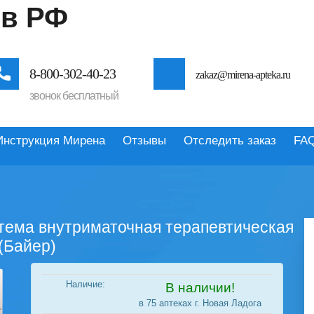
 в РФ
8-800-302-40-23
zakaz@mirena-apteka.ru
звонок бесплатный
Инструкция Мирена
Отзывы
Отследить заказ
FA
стема внутриматочная терапевтическая
 (Байер)
Наличие:
В наличии!
в 75 аптеках г. Новая Ладога