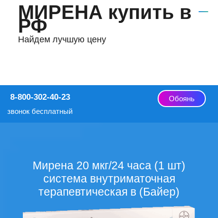
МИРЕНА купить в
РФ
Найдем лучшую цену
8-800-302-40-23
Обоянь
звонок бесплатный
Мирена 20 мкг/24 часа (1 шт)
система внутриматочная
терапевтическая в (Байер)