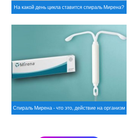
На какой день цикла ставится спираль Мирена?
Спираль Мирена - что это, действие на организм