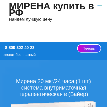
МИРЕНА купить в
РФ
Найдем лучшую цену
8-800-302-40-23
Печоры
звонок бесплатный
Мирена 20 мкг/24 часа (1 шт)
система внутриматочная
терапевтическая в (Байер)