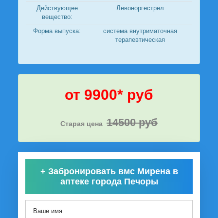
Действующее
Левоноргестрел
вещество:
Форма выпуска:
система внутриматочная
терапевтическая
от 9900* руб
14500 руб
Старая цена
+
Забронировать вмс Мирена в
аптеке города Печоры