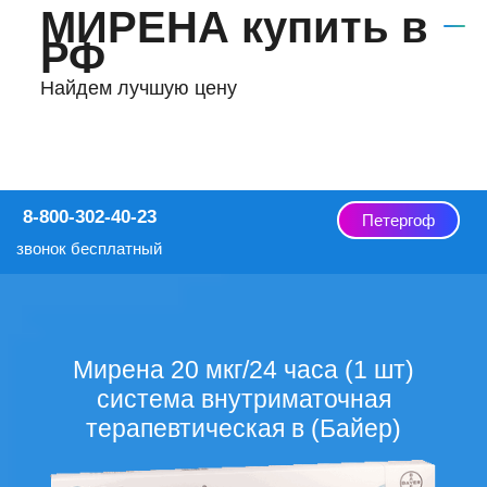
МИРЕНА купить в
РФ
Найдем лучшую цену
8-800-302-40-23
Петергоф
звонок бесплатный
Мирена 20 мкг/24 часа (1 шт)
система внутриматочная
терапевтическая в (Байер)