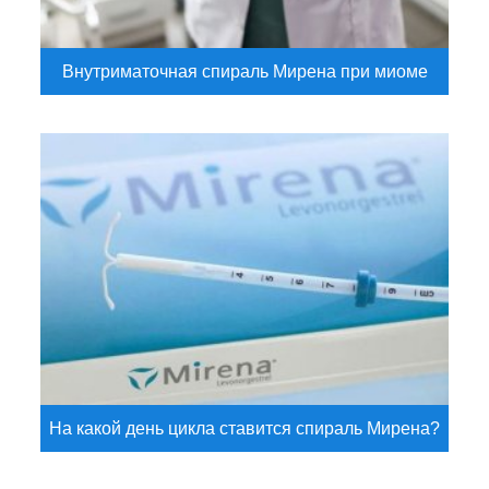
Внутриматочная спираль Мирена при миоме
На какой день цикла ставится спираль Мирена?