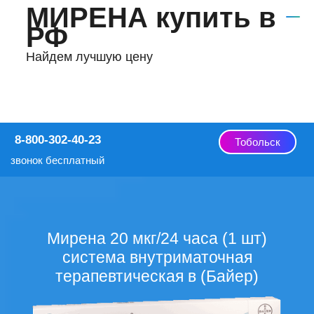
МИРЕНА купить в
РФ
Найдем лучшую цену
8-800-302-40-23
Тобольск
звонок бесплатный
Мирена 20 мкг/24 часа (1 шт)
система внутриматочная
терапевтическая в (Байер)