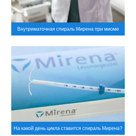
Внутриматочная спираль Мирена при миоме
На какой день цикла ставится спираль Мирена?