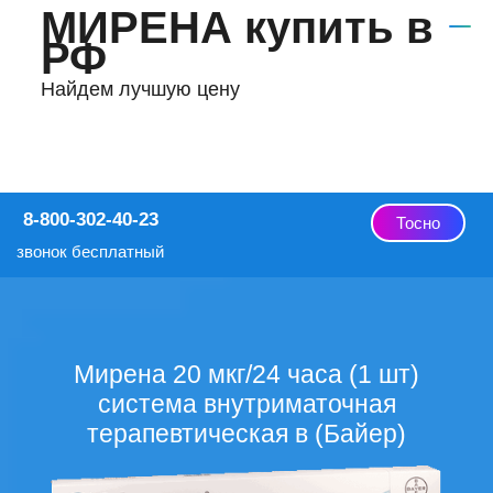
МИРЕНА купить в
РФ
Найдем лучшую цену
8-800-302-40-23
Тосно
звонок бесплатный
Мирена 20 мкг/24 часа (1 шт)
система внутриматочная
терапевтическая в (Байер)