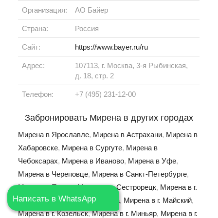
Организация:
АО Байер
Страна:
Россия
Сайт:
https://www.bayer.ru/ru
Адрес:
107113, г. Москва, 3-я Рыбинская,
д. 18, стр. 2
Телефон:
+7 (495) 231-12-00
Забронировать Мирена в других городах
Мирена в Ярославле
,
Мирена в Астрахани
,
Мирена в
Хабаровске
,
Мирена в Сургуте
,
Мирена в
Чебоксарах
,
Мирена в Иваново
,
Мирена в Уфе
,
Мирена в Череповце
,
Мирена в Санкт-Петербурге
,
Мирена в Перми
,
Мирена в г. Сестрорецк
,
Мирена в г.
Написать в WhatsApp
Козловка
,
Мирена в г. Елабуга
,
Мирена в г. Майский
,
Мирена в г. Козельск
,
Мирена в г. Миньяр
,
Мирена в г.