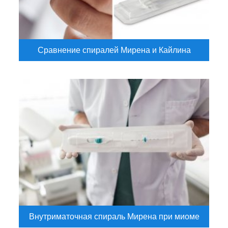
Сравнение спиралей Мирена и Кайлина
Внутриматочная спираль Мирена при миоме