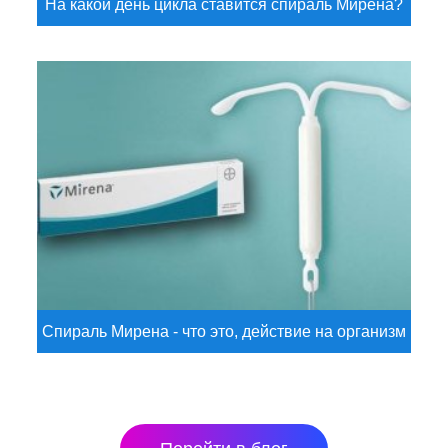
На какой день цикла ставится спираль Мирена?
Спираль Мирена - что это, действие на организм