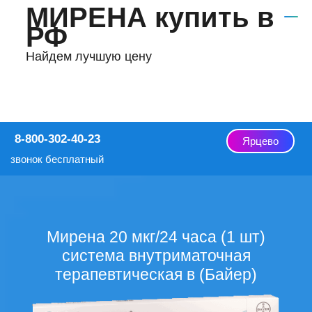
МИРЕНА купить в
РФ
Найдем лучшую цену
8-800-302-40-23
Ярцево
звонок бесплатный
Мирена 20 мкг/24 часа (1 шт)
система внутриматочная
терапевтическая в (Байер)