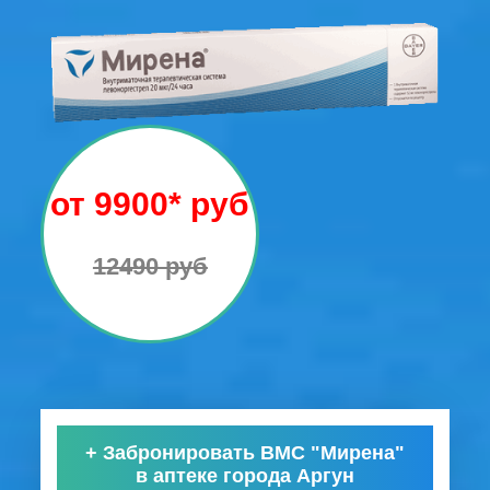
от 9900* руб
12490 руб
+
Забронировать ВМС "Мирена"
в аптеке города Аргун