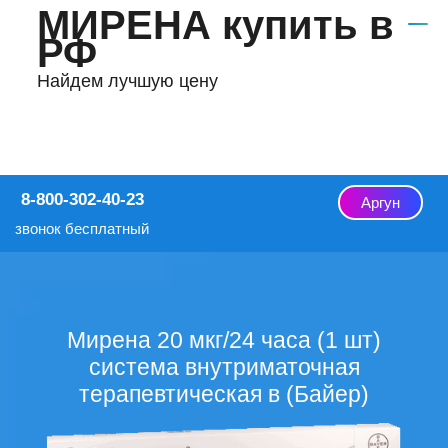
МИРЕНА купить в
РФ
Найдем лучшую цену
8-800-302-40-23
Аргун
звонок бесплатный
Мирена 20 мкг/24 часа (1 шт)
система внутриматочная
терапевтическая в (Байер)