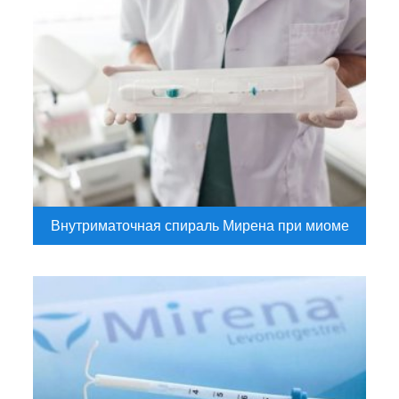
Внутриматочная спираль Мирена при миоме