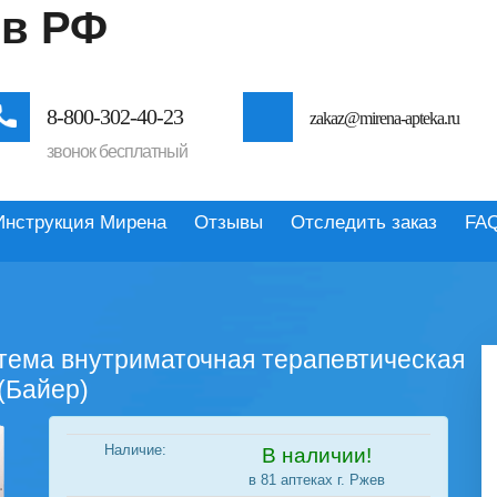
 в РФ
8-800-302-40-23
zakaz@mirena-apteka.ru
звонок бесплатный
Инструкция Мирена
Отзывы
Отследить заказ
FA
стема внутриматочная терапевтическая
 (Байер)
Наличие:
В наличии!
в 81 аптеках г. Ржев