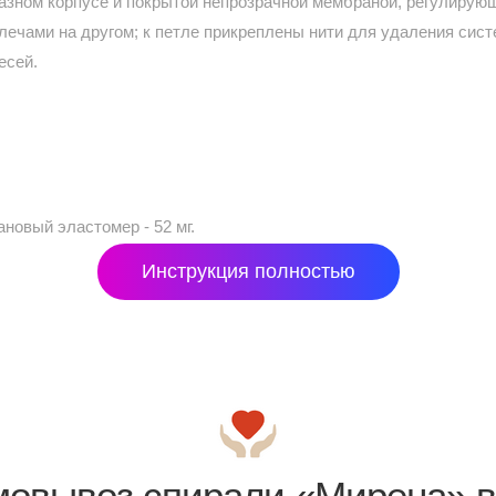
азном корпусе и покрытой непрозрачной мембраной, регулирую
плечами на другом; к петле прикреплены нити для удаления сис
есей.
овый эластомер - 52 мг.
Инструкция полностью
мовывоз спирали «Мирена» в