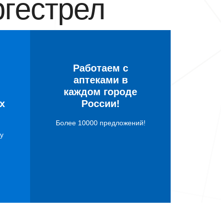
гестрел
Работаем с
аптеками в
каждом городе
х
России!
Более 10000 предложений!
у