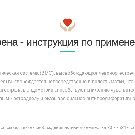
ена - инструкция по примен
ическая система (ВМС), высвобождающая левоноргестрел,
рел) высвобождается непосредственно в полость матки, что
ргестрела в эндометрии способствуют снижению чувствител
вым к эстрадиолу и оказывая сильное антипролиферативно
со скоростью высвобождения активного вещества 20 мкг/24 ч со