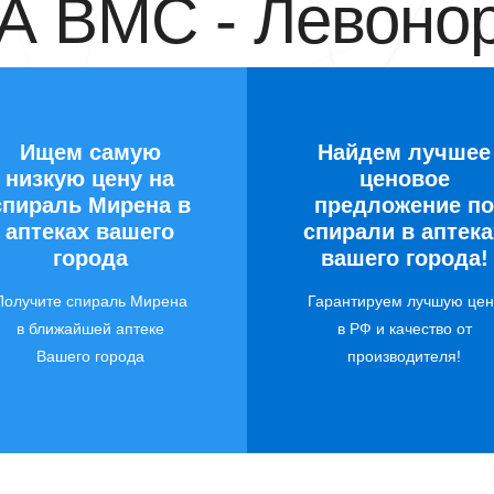
 ВМС - Левонор
Ищем самую
Найдем лучшее
низкую цену на
ценовое
спираль Мирена в
предложение по
аптеках вашего
спирали в аптека
города
вашего города!
Получите спираль Мирена
Гарантируем лучшую цен
в ближайшей аптеке
в РФ и качество от
Вашего города
производителя!