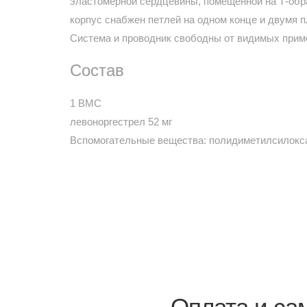
эластомерной сердцевины, помещенной на Т-обр
корпус снабжен петлей на одном конце и двумя 
Система и проводник свободны от видимых прим
Состав
1 ВМС
левоноргестрел 52 мг
Вспомогательные вещества: полидиметилсилоксан
Оплата и са