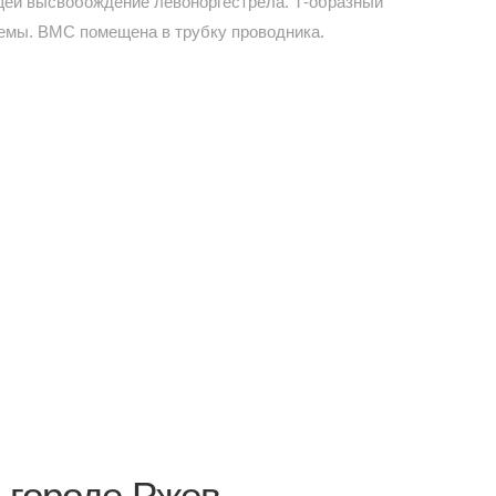
щей высвобождение левоноргестрела. Т-образный
темы. ВМС помещена в трубку проводника.
 городе Ржев