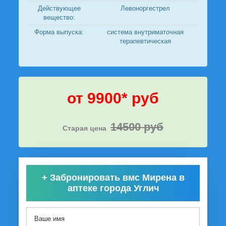
Действующее
Левоноргестрел
вещество:
Форма выпуска:
система внутриматочная
терапевтическая
от 9900* руб
14500 руб
Старая цена
+
Забронировать вмс Мирена в
аптеке города Углич