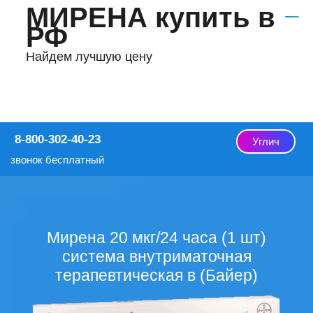
МИРЕНА купить в
РФ
Найдем лучшую цену
8-800-302-40-23
Углич
звонок бесплатный
Мирена 20 мкг/24 часа (1 шт)
система внутриматочная
терапевтическая в (Байер)