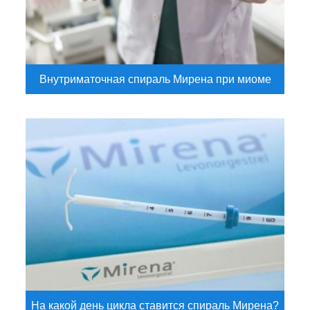
Внутриматочная спираль Мирена при миоме
На какой день цикла ставится спираль Мирена?