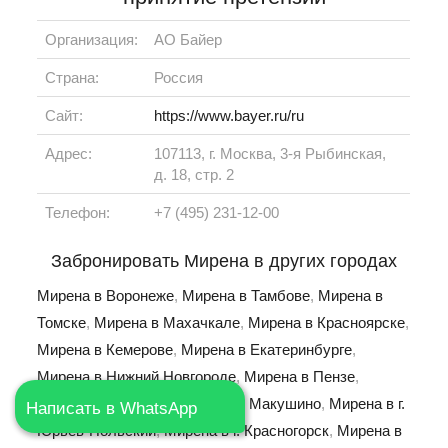
Организация:
АО Байер
Страна:
Россия
Сайт:
https://www.bayer.ru/ru
Адрес:
107113, г. Москва, 3-я Рыбинская,
д. 18, стр. 2
Телефон:
+7 (495) 231-12-00
Забронировать Мирена в других городах
Мирена в Воронеже
,
Мирена в Тамбове
,
Мирена в
Томске
,
Мирена в Махачкале
,
Мирена в Красноярске
,
Мирена в Кемерове
,
Мирена в Екатеринбурге
,
Мирена в Нижний Новгороде
,
Мирена в Пензе
,
Мирена в Сургуте
,
Мирена в г. Макушино
,
Мирена в г.
Написать в WhatsApp
Юрьев-Польский
,
Мирена в г. Красногорск
,
Мирена в