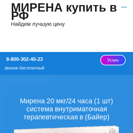
МИРЕНА купить в
РФ
Найдем лучшую цену
8-800-302-40-23
Углич
звонок бесплатный
Мирена 20 мкг/24 часа (1 шт)
система внутриматочная
терапевтическая в (Байер)