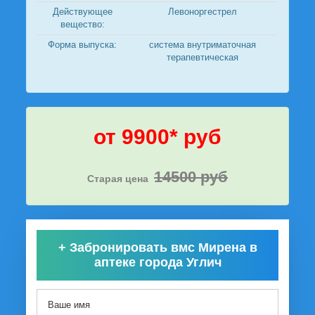
Действующее
Левоноргестрел
вещество:
Форма выпуска:
система внутриматочная
терапевтическая
от 9900* руб
14500 руб
Старая цена
+
Забронировать вмс Мирена в
аптеке города Углич