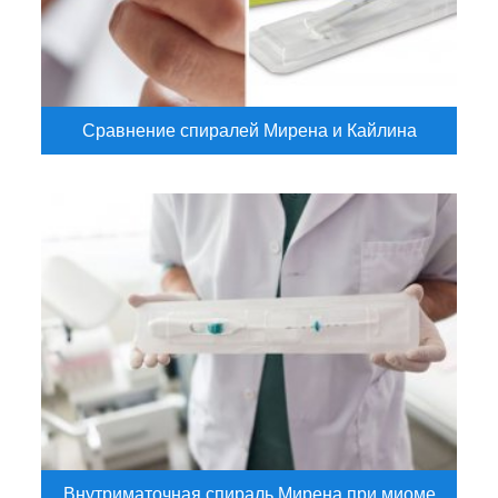
Сравнение спиралей Мирена и Кайлина
Внутриматочная спираль Мирена при миоме